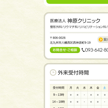
〒806-0026
北九州市八幡西区西神原町9-19
受付時間
月
火
水
木
金
土
9～13時
○
○
-
○
○
○
14～18時
○
○
-
○
○
-