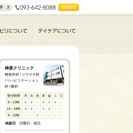
神原クリニック
整形外科 / リウマチ科
/ リハビリテーション
科 / 眼科
受付時間
月
火
水
木
金
土
日
9～13時
○
○
-
○
○
○
-
14～18時
○
○
-
○
○
-
-
9～12時
-
-
○
-
-
-
-
休診日
日曜日・祝日